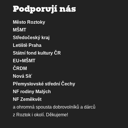
Podporují nás
Město Roztoky
MŠMT
Středočeský kraj
Letiště Praha
Státní fond kultury ČR
EU+MŠMT
ČRDM
Nová Síť
Přemyslovské střední Čechy
NF rodiny Malých
NF Zeměkvět
a ohromná spousta dobrovolníků a dárců
z Roztok i okolí. Děkujeme!