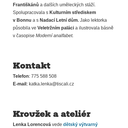
Františkánů
a dalších uměleckých stáží.
Spolupracovala s
Kulturním střediskem
v Bonnu
a s
Nadací Letní dům.
Jako lektorka
působila ve
Veletržním paláci
a ilustrovala básně
v časopise
Moderní analfabet.
Kontakt
Telefon
: 775 588 508
E-mail:
katka.lenka@tis­cali.cz
Kroužek a ateliér
Lenka Lorencová
vede
dětský výtvarný