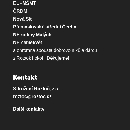
EU+MŠMT
ČRDM
Nová Síť
Přemyslovské střední Čechy
NF rodiny Malých
NF Zeměkvět
a ohromná spousta dobrovolníků a dárců
z Roztok i okolí. Děkujeme!
Kontakt
Sdružení Roztoč, z.s.
roztoc@roztoc.cz
Další kontakty