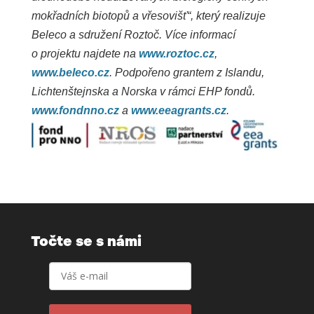
mokřadních biotopů a vřesovišť“, který realizuje
Beleco a sdružení Roztoč. Více informací
o projektu najdete na
www.roztoc.cz
,
www.beleco.cz
. Podpořeno grantem z Islandu,
Lichtenštejnska a Norska v rámci EHP fondů.
www.fondnno.cz
a
www.eeagrants.cz
.
Točte se s námi