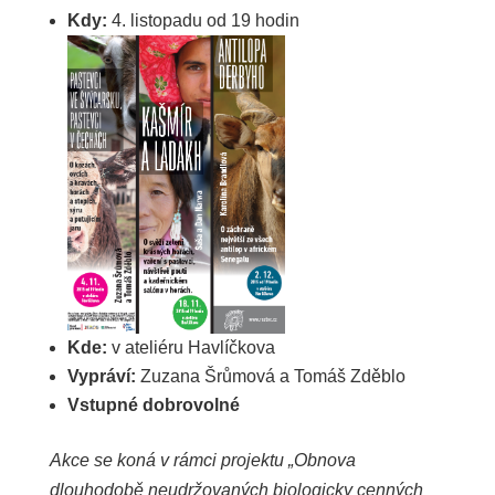
Kdy:
4. listopadu od 19 hodin
Kde:
v ateliéru Havlíčkova
Vypráví:
Zuzana Šrůmová a Tomáš Zděblo
Vstupné dobrovolné
Akce se koná v rámci projektu „Obnova
dlouhodobě neudržovaných biologicky cenných