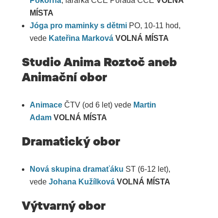
Pokorná
, farářka CČE Pořádá CČE
VOLNÁ
MÍSTA
Jóga pro maminky s dětmi
PO, 10-11 hod,
vede
Kateřina Marková
VOLNÁ MÍSTA
Studio Anima Roztoč aneb
Animační obor
Animace
ČTV (od 6 let) vede
Martin
Adam
VOLNÁ MÍSTA
Dramatický obor
Nová skupina dramaťáku
ST (6-12 let),
vede
Johana Kužílková
VOLNÁ MÍSTA
Výtvarný obor