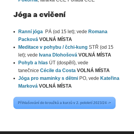
Jóga a cvičení
Ranní jóga
PÁ (od 15 let); vede
Romana
Packová
VOLNÁ MÍSTA
Meditace v pohybu / čchi-kung
STŘ (od 15
let); vede
Ivana Dlohošová
VOLNÁ MÍSTA
Pohyb a hlas
ÚT (dospělí), vede
tanečnice
Cécile da Costa
VOLNÁ MÍSTA
Jóga pro maminky s dětmi
PO, vede
Kateřina
Marková
VOLNÁ MÍSTA
Přihlašování do kroužků a kurzů v 2. pololetí 2023/24 ->