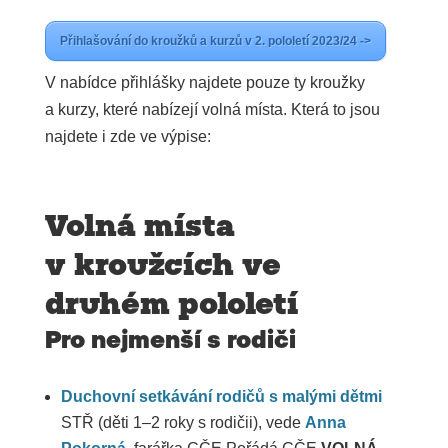
Přihlašování do kroužků a kurzů v 2. pololetí 2023/24 ->
V nabídce přihlášky najdete pouze ty kroužky
a kurzy, které nabízejí volná místa. Která to jsou
najdete i zde ve výpise:
Volná místa
v kroužcích ve
druhém pololetí
Pro nejmenší s rodiči
Duchovní setkávání rodičů s malými dětmi
STŘ (děti 1–2 roky s rodičii), vede
Anna