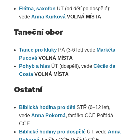
Flétna, saxofon
ÚT (od dětí po dospělé);
vede
Anna Kurková
VOLNÁ MÍSTA
Taneční obor
Tanec pro kluky
PÁ (3-6 let) vede
Markéta
Pucová
VOLNÁ MÍSTA
Pohyb a hlas
ÚT (dospělí), vede
Cécile da
Costa
VOLNÁ MÍSTA
Ostatní
Biblická hodina pro děti
STŘ (6–12 let),
vede
Anna Pokorná
, farářka CČE Pořádá
CČE
Biblické hodiny pro dospělé
ÚT, vede
Anna
Pokorná
, farářka CČE Pořádá CČE