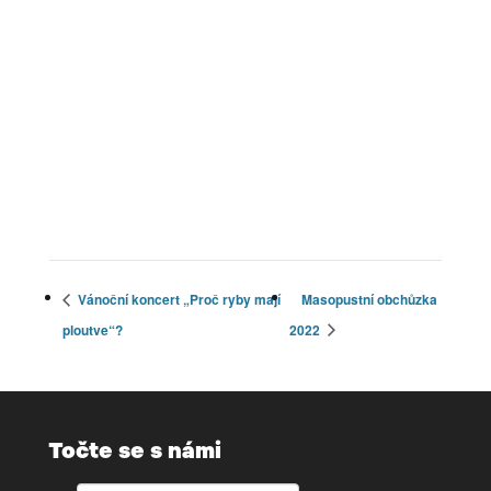
Vánoční koncert „Proč ryby mají
Masopustní obchůzka
ploutve“?
2022
Točte se s námi