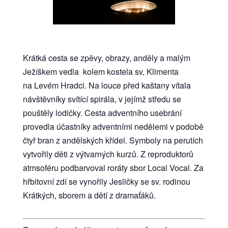
Krátká cesta se zpěvy, obrazy, anděly a malým
Ježíškem vedla kolem kostela sv, Klimenta
na Levém Hradci. Na louce před kaštany vítala
návštěvníky svítící spirála, v jejímž středu se
pouštěly lodičky. Cesta adventního usebrání
provedla účastníky adventními nedělemi v podobě
čtyř bran z andělských křídel. Symboly na perutích
vytvořily děti z výtvarných kurzů. Z reproduktorů
atmsoféru podbarvoval roráty sbor Local Vocal. Za
hřbitovní zdí se vynořily Jesličky se sv. rodinou
Krátkých, sborem a dětí z dramaťáků.