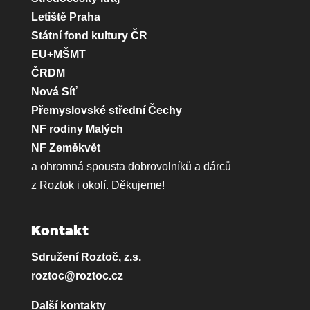
Letiště Praha
Státní fond kultury ČR
EU+MŠMT
ČRDM
Nová Síť
Přemyslovské střední Čechy
NF rodiny Malých
NF Zeměkvět
a ohromná spousta dobrovolníků a dárců
z Roztok i okolí. Děkujeme!
Kontakt
Sdružení Roztoč, z.s.
roztoc@roztoc.cz
Další kontakty