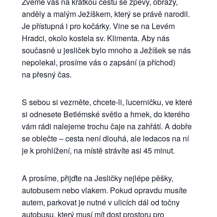
Zveme vás na krátkou cestu se zpěvy, obrazy,
anděly a malým Ježíškem, který se právě narodil.
Je přístupná i pro kočárky. Vine se na Levém
Hradci, okolo kostela sv. Klimenta. Aby nás
současně u jesliček bylo mnoho a Ježíšek se nás
nepolekal, prosíme vás o zapsání (a příchod)
na přesný čas.
S sebou si vezměte, chcete-li, lucerničku, ve které
si odnesete Betlémské světlo a hrnek, do kterého
vám rádi nalejeme trochu čaje na zahřátí. A dobře
se oblečte – cesta není dlouhá, ale ledacos na ní
je k prohlížení, na místě strávíte asi 45 minut.
A prosíme, přijďte na Jesličky nejlépe pěšky,
autobusem nebo vlakem. Pokud opravdu musíte
autem, parkovat je nutné v ulicích dál od točny
autobusu, který musí mít dost prostoru pro